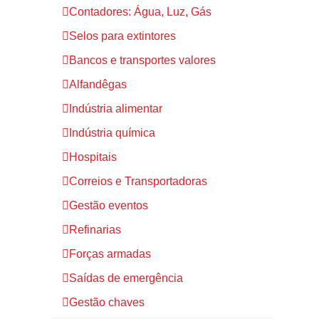
Contadores: Água, Luz, Gás
Selos para extintores
Bancos e transportes valores
Alfandêgas
Indústria alimentar
Indústria química
Hospitais
Correios e Transportadoras
Gestão eventos
Refinarias
Forças armadas
Saídas de emergência
Gestão chaves