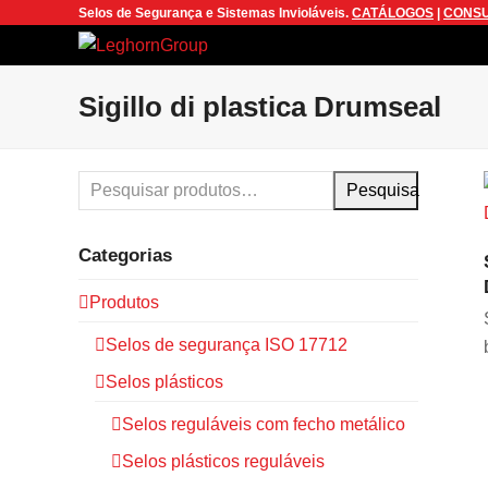
Selos de Segurança e Sistemas Invioláveis.
CATÁLOGOS
|
CONSU
Sigillo di plastica Drumseal
Pesquisa
Categorias
Produtos
Selos de segurança ISO 17712
Selos plásticos
Selos reguláveis com fecho metálico
Selos plásticos reguláveis