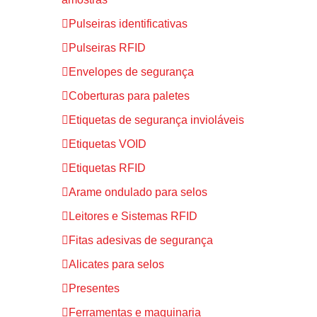
Pulseiras identificativas
Pulseiras RFID
Envelopes de segurança
Coberturas para paletes
Etiquetas de segurança invioláveis
Etiquetas VOID
Etiquetas RFID
Arame ondulado para selos
Leitores e Sistemas RFID
Fitas adesivas de segurança
Alicates para selos
Presentes
Ferramentas e maquinaria