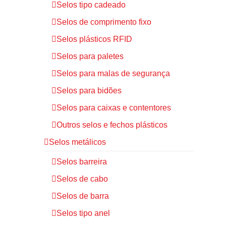
Selos tipo cadeado
Selos de comprimento fixo
Selos plásticos RFID
Selos para paletes
Selos para malas de segurança
Selos para bidões
Selos para caixas e contentores
Outros selos e fechos plásticos
Selos metálicos
Selos barreira
Selos de cabo
Selos de barra
Selos tipo anel