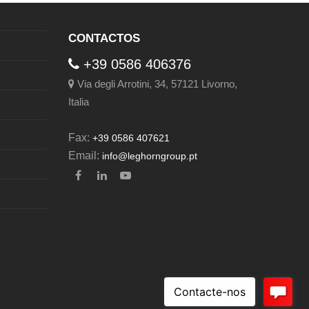
CONTACTOS
+39 0586 406376
Via degli Arrotini, 34, 57121 Livorno,
Italia
Fax:
+39 0586 407621
Email:
info@leghorngroup.pt
Facebook
LinkedIn
YouTube