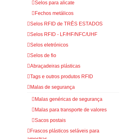
Selos para alicate
Fechos metálicos
Selos RFID de TRÊS ESTADOS
Selos RFID - LF/HF/NFC/UHF
Selos eletrónicos
Selos de fio
Abraçadeiras plásticas
Tags e outros produtos RFID
Malas de segurança
Malas genéricas de segurança
Malas para transporte de valores
Sacos postais
Frascos plásticos seláveis para
amostras