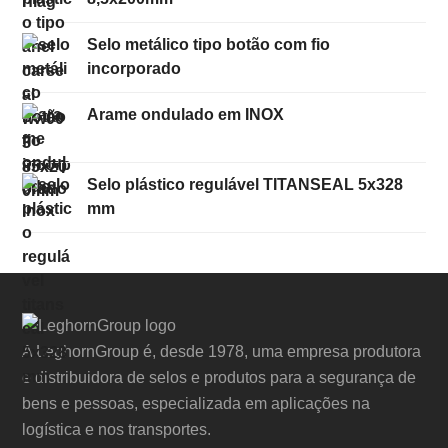
Selo metálico tipo botão com fio
incorporado
Arame ondulado em INOX
Selo plástico regulável TITANSEAL 5x328
mm
A LeghornGroup é, desde 1978, uma empresa produtora
e distribuidora de selos e produtos para a segurança de
bens e pessoas, especializada em aplicações na
logística e nos transportes.