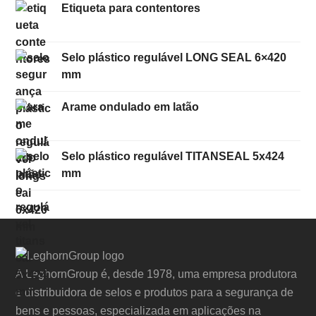
Etiqueta para contentores
Selo plástico regulável LONG SEAL 6×420
mm
Arame ondulado em latão
Selo plástico regulável TITANSEAL 5x424
mm
A LeghornGroup é, desde 1978, uma empresa produtora
e distribuidora de selos e produtos para a segurança de
bens e pessoas, especializada em aplicações na