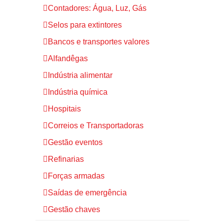
Contadores: Água, Luz, Gás
Selos para extintores
Bancos e transportes valores
Alfandêgas
Indústria alimentar
Indústria química
Hospitais
Correios e Transportadoras
Gestão eventos
Refinarias
Forças armadas
Saídas de emergência
Gestão chaves