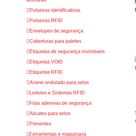
Pulseiras identificativas
Pulseiras RFID
Envelopes de segurança
Coberturas para paletes
Etiquetas de segurança invioláveis
Etiquetas VOID
Etiquetas RFID
Arame ondulado para selos
Leitores e Sistemas RFID
Fitas adesivas de segurança
Alicates para selos
Presentes
Ferramentas e maquinaria