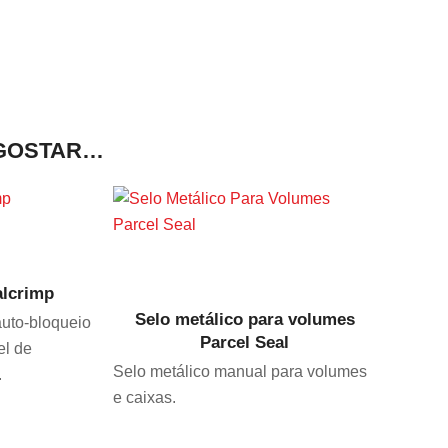
GOSTAR…
O
VER PRODUTO
alcrimp
Selo metálico para volumes
uto-bloqueio
Parcel Seal
el de
Selo metálico manual para volumes
.
e caixas.