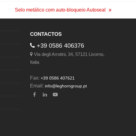
Selo metálico com auto-bloqueio Autoseal
next
post:
CONTACTOS
+39 0586 406376
Via degli Arrotini, 34, 57121 Livorno,
Italia
Fax:
+39 0586 407621
Email:
info@leghorngroup.pt
Facebook
LinkedIn
YouTube