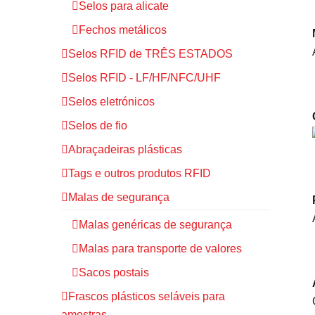
Selos para alicate
Fechos metálicos
Selos RFID de TRÊS ESTADOS
Selos RFID - LF/HF/NFC/UHF
Selos eletrónicos
Selos de fio
Abraçadeiras plásticas
Tags e outros produtos RFID
Malas de segurança
Malas genéricas de segurança
Malas para transporte de valores
Sacos postais
Frascos plásticos seláveis para
amostras