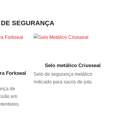
S DE SEGURANÇA
VER PRODUTO
O
Selo metálico Criusseal
ra Forkseal
Selo de segurança metálico
indicado para sacos de juta.
ança de
cisão em
ntentores.