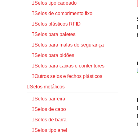
Selos tipo cadeado
Selos de comprimento fixo
Selos plásticos RFID
Selos para paletes
Selos para malas de segurança
Selos para bidões
Selos para caixas e contentores
Outros selos e fechos plásticos
Selos metálicos
Selos barreira
Selos de cabo
Selos de barra
Selos tipo anel