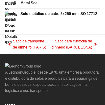
Metal Seal
Selo metálico de cabo 5x250 mm ISO 17712
Saco de transporte
Saco para custodia de
previous
next
de dinheiro (PARIS)
dinheiro (BARCELONA)
post:
post:
A LeghornGroup é, desde 1978, uma empresa produtora
e distribuidora de selos e produtos para a segurança de
bens e pessoas, especializada em aplicações na
logística e nos transportes.