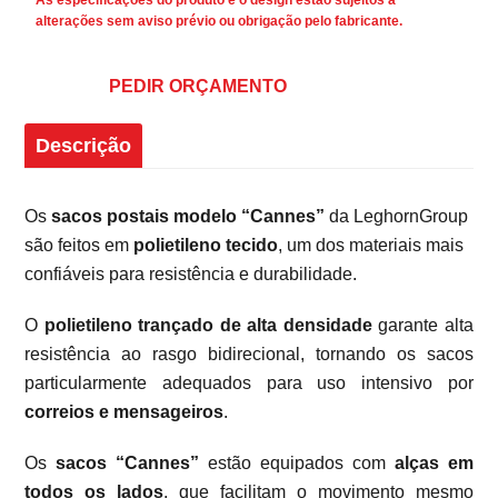
As especificações do produto e o design estão sujeitos a
alterações sem aviso prévio ou obrigação pelo fabricante.
PEDIR ORÇAMENTO
Descrição
Os
sacos postais modelo “Cannes”
da LeghornGroup
são feitos em
polietileno tecido
, um dos materiais mais
confiáveis para resistência e durabilidade.
O
polietileno trançado de alta densidade
garante alta
resistência ao rasgo bidirecional, tornando os sacos
particularmente adequados para uso intensivo por
correios e mensageiros
.
Os
sacos “Cannes”
estão equipados com
alças em
todos os lados
, que facilitam o movimento mesmo